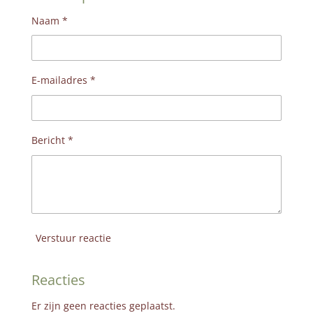
n
e
n
Naam *
E-mailadres *
Bericht *
Verstuur reactie
Reacties
Er zijn geen reacties geplaatst.