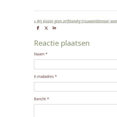
«
Wij kiezen geen zelfstandig trouwambtenaar want 
D
D
S
e
e
h
l
e
a
Reactie plaatsen
e
l
r
n
e
Naam *
E-mailadres *
Bericht *