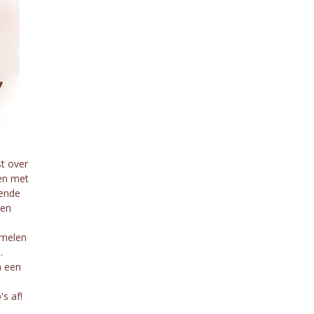
st over
en met
nende
een
amelen
d.
n een
's af!