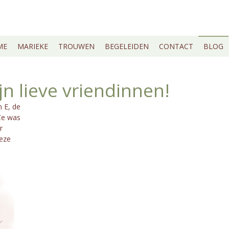
ME
MARIEKE
TROUWEN
BEGELEIDEN
CONTACT
BLOG
n lieve vriendinnen!
 E, de
 Ze was
r
deze