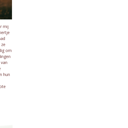
r mij
ertje
had
 ze
ldig om
dingen
 van
e
in hun
ote