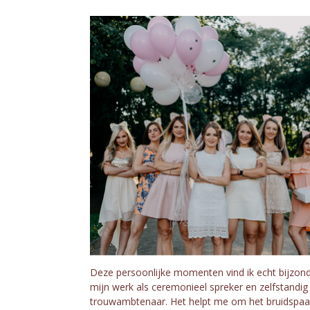
Deze persoonlijke momenten vind ik echt bijzond
mijn werk als ceremonieel spreker en zelfstandig
trouwambtenaar. Het helpt me om het bruidspaa