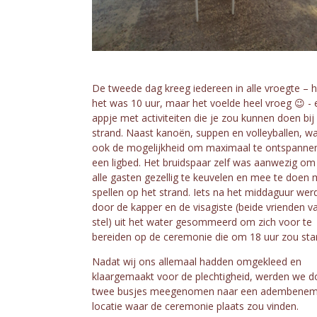
De tweede dag kreeg iedereen in alle vroegte – 
het was 10 uur, maar het voelde heel vroeg 😉 - 
appje met activiteiten die je zou kunnen doen bij
strand. Naast kanoën, suppen en volleyballen, wa
ook de mogelijkheid om maximaal te ontspanne
een ligbed. Het bruidspaar zelf was aanwezig o
alle gasten gezellig te keuvelen en mee te doen 
spellen op het strand. Iets na het middaguur werd
door de kapper en de visagiste (beide vrienden v
stel) uit het water gesommeerd om zich voor te
bereiden op de ceremonie die om 18 uur zou star
Nadat wij ons allemaal hadden omgekleed en
klaargemaakt voor de plechtigheid, werden we d
twee busjes meegenomen naar een adembene
locatie waar de ceremonie plaats zou vinden.