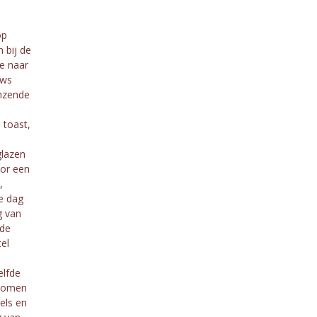
op
 bij de
e naar
uws
nzende
 toast,
glazen
oor een
,
e dag
g van
 de
el
elfde
ekomen
els en