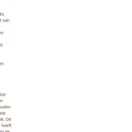
ts
t van
en
et
en
ter
er
ouden.
oie
k. Dit
 heeft
om de