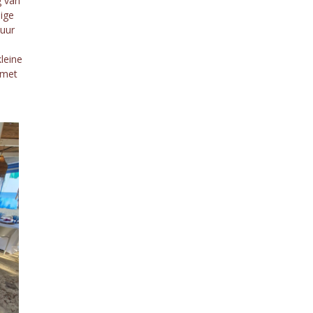
g van
ige
vuur
leine
 met