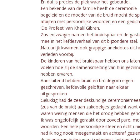
En dat is precies de plek waar het gebeurde...
Een bekende van de familie heeft de ceremonie
begeleid en de moeder van de bruid mocht de spi
afbijten met persoonlijke woorden en een gedich
‘De Profeet’ van Khalil Gibran.
Zus en zwager namen het bruidspaar en de gast
mee in het liefdesverhaal van dit bijzondere stel.
Natuurlijk kwamen ook grappige anekdotes uit h
verleden voorbij.
De kinderen van het bruidspaar hebben ons laten
voelen hoe zij de samensmelting van hun gezinn
hebben ervaren.
Aansluitend hebben bruid en bruidegom eigen
geschreven, liefdevolle geloften naar elkaar
uitgesproken.
Gelukkig had de zeer deskundige ceremoniemees
(zus van de bruid) aan zakdoekjes gedacht want 
waren weinig mensen die het droog hebben geh
Ik was ongelofelijk geraakt door zoveel pure, mo
woorden. Een hele persoonlijke sfeer en écht unie
had ik nog nooit meegemaakt en achteraf gezien
deze enorme beleving mij onbewust getriggerd 