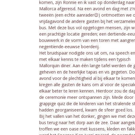
komen, zijn Ronnie en ik vast op donderdag naar
Mallorca afgereisd. Na een avond en dag met z'n
tweeën (een echte aanrader😉) ontmoetten we 
vrijdagavond de andere gasten bij het verzamelen
bus. Met deze bus vol opgetogen mensen, zijn w
een prachtige locatie gereden; een dertiende-ee
bouwwerk in de vorm van een toren met aangre
negentiende-eeuwse boerderij.
Het bruidspaar nodigde ons uit om, na speech en
met elkaar kennis te maken tijdens een typisch
Mallorquin diner. Aan één lange tafel werden de 
geheven en de heerlijke tapas en vis gegeten. D
avond voor de plechtigheid al bij elkaar te komen
kregen alle gasten de kans om al voor de special
elkaar beter te leren kennen. Hierdoor zou de da
de ceremonie meer ontspannen zijn. Mede door
grappige quiz die de kinderen van het stralende st
hadden georganiseerd, kwam de sfeer goed los.
Bij het vallen van het donker, gingen we met dez
bus terug naar het dorp aan de zee. Daar aang
troffen we een oase met kussens, kleden en fakk