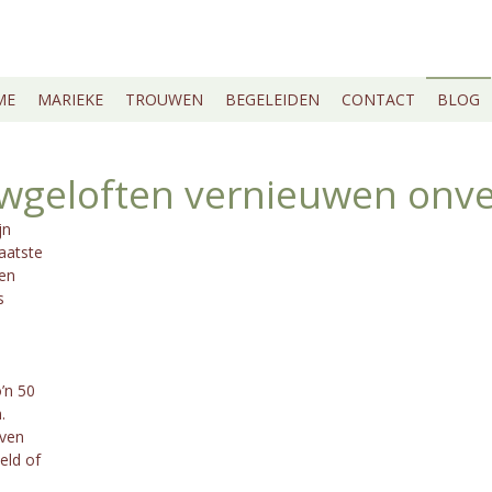
ME
MARIEKE
TROUWEN
BEGELEIDEN
CONTACT
BLOG
ouwgeloften vernieuwen onve
jn
aatste
en
s
’n 50
.
even
eld of