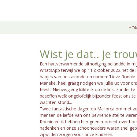
Ga
direct
naar
de
HO
hoofdinhoud
Wist je dat.. je tr
Een hartverwarmende uitnodiging belandde in mi
WhatsApp terwijl we op 11 oktober 2022 net de l
hapjes van ons avondeten namen: ‘Lieve Ronnie 
Marieke, heel graag nodigen we jullie uit voor on
feest.’ Nieuwsgierig klikte ik op de link, zonder te
beseffen welk ongelofelijk bijzonder feest ons te
wachten stond...
Twee fantastische dagen op Mallorca om met zo
mensen de liefde van ons bevriende stel te vieren
Ronnie en ik hebben hier geen moment over ho
nadenken en onze schoonouders waren snel geb
zij wilden zorgen voor onze kinderen.