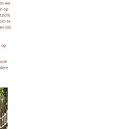
ben we
en op
tzicht
 om te
en tot
t op
ooit
ndere