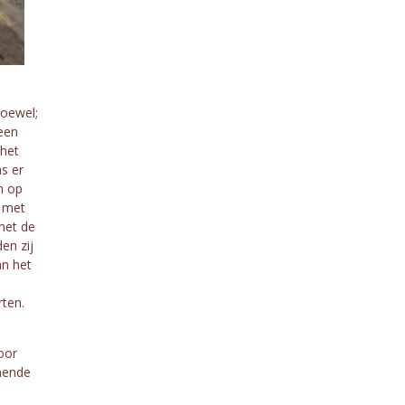
hoewel;
een
 het
s er
n op
m met
met de
en zij
an het
ten.
oor
mende